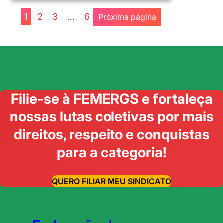
ADMINISTRATIVA
1
2
3
…
6
Próxima página
Filie-se à FEMERGS e fortaleça
nossas lutas coletivas por mais
direitos, respeito e conquistas
para a categoria!
QUERO FILIAR MEU SINDICATO