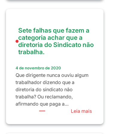
SERÁ
NOSSO
FUTURO
COMO
Sete falhas que fazem a
SOCIEDADE,
categoria achar que a
COMO
diretoria do Sindicato não
ENTIDADES
trabalha.
SOCIAIS
E
SINDICAIS?
4 de novembro de 2020
Que dirigente nunca ouviu algum
trabalhador dizendo que a
diretoria do sindicato não
trabalha? Ou reclamando,
afirmando que paga a…
:
Leia mais
Sete
falhas
que