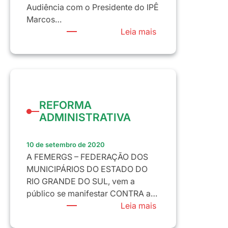
Audiência com o Presidente do IPÊ
Marcos…
:
Leia mais
FESSERGS/FEME
juntas
em
Audiência
online
REFORMA
com
ADMINISTRATIVA
o
presidente
do
10 de setembro de 2020
IPÊ
A FEMERGS – FEDERAÇÃO DOS
Saúde
MUNICIPÁRIOS DO ESTADO DO
RIO GRANDE DO SUL, vem a
público se manifestar CONTRA a…
:
Leia mais
REFORMA