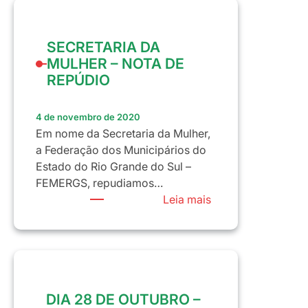
fazem
a
SECRETARIA DA
categoria
MULHER – NOTA DE
achar
REPÚDIO
que
a
diretoria
4 de novembro de 2020
do
Em nome da Secretaria da Mulher,
Sindicato
a Federação dos Municipários do
não
Estado do Rio Grande do Sul –
trabalha.
FEMERGS, repudiamos…
:
Leia mais
SECRETARIA
DA
MULHER
–
NOTA
DIA 28 DE OUTUBRO –
DE