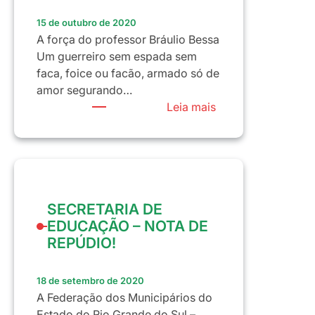
PÚBLICO
15 de outubro de 2020
A força do professor Bráulio Bessa
Um guerreiro sem espada sem
faca, foice ou facão, armado só de
amor segurando…
:
Leia mais
15
de
Outubro
–
Dia
SECRETARIA DE
dos
EDUCAÇÃO – NOTA DE
Professores
REPÚDIO!
e
Professoras!
18 de setembro de 2020
A Federação dos Municipários do
Estado do Rio Grande do Sul –