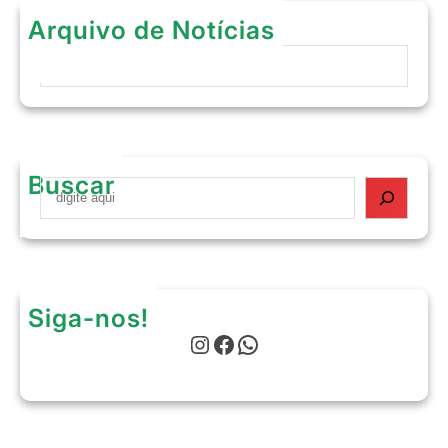
Arquivo de Notícias
Arquivos
Buscar
S
e
a
r
c
h
Siga-nos!
Instagram
Facebook
WhatsApp