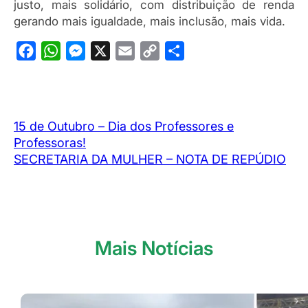
justo, mais solidário, com distribuição de renda
gerando mais igualdade, mais inclusão, mais vida.
F
W
M
X
E
C
S
a
h
e
m
o
h
c
a
s
a
p
a
e
t
s
i
y
r
15 de Outubro – Dia dos Professores e
b
s
e
l
L
e
Professoras!
o
A
n
i
SECRETARIA DA MULHER – NOTA DE REPÚDIO
o
p
g
n
k
p
e
k
r
Mais Notícias