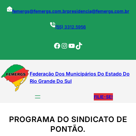
Pular
para
femergs@femergs.com.br
presidencia@femergs.com.br
o
conteúdo
(55) 3312.5956
Facebook
Instagram
YouTube
TikTok
Federação Dos Municipários Do Estado Do
Rio Grande Do Sul
FILIE-SE!
PROGRAMA DO SINDICATO DE
PONTÃO.