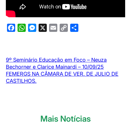
F
W
M
X
E
C
S
a
h
e
m
o
h
c
a
s
a
p
a
e
t
s
i
y
r
9º Seminário Educação em Foco – Neuza
b
s
e
l
L
e
Bechorner e Clarice Mainardi – 10/09/25
o
A
n
i
FEMERGS NA CÂMARA DE VER. DE JULIO DE
o
p
g
n
CASTILHOS.
k
p
e
k
r
Mais Notícias