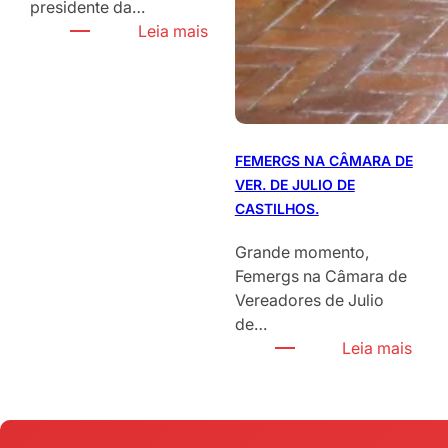
presidente da…
:
Leia mais
P
R
E
S
I
FEMERGS NA CÂMARA DE
D
VER. DE JULIO DE
E
CASTILHOS.
N
T
Grande momento,
E
Femergs na Câmara de
C
Vereadores de Julio
L
de…
A
:
Leia mais
R
F
I
E
C
M
E
E