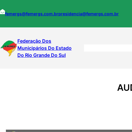
Pular
para
femergs@femergs.com.br
presidencia@femergs.com.br
o
conteúdo
Federação Dos
Municipários Do Estado
Do Rio Grande Do Sul
AU