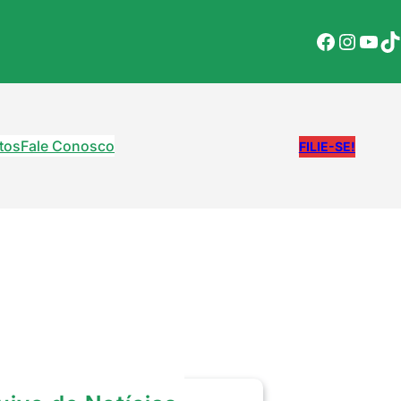
Facebook
Instagram
YouTube
TikTok
tos
Fale Conosco
FILIE-SE!