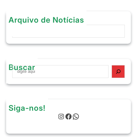
Arquivo de Notícias
Arquivos
Buscar
S
e
a
r
c
h
Siga-nos!
Instagram
Facebook
WhatsApp