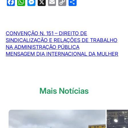
F
W
M
X
E
C
S
a
h
e
m
o
h
c
a
s
a
p
a
e
t
s
i
y
r
CONVENÇÃO N. 151 – DIREITO DE
b
s
e
l
L
e
SINDICALIZAÇÃO E RELAÇÕES DE TRABALHO
o
A
n
i
NA ADMINISTRAÇÃO PÚBLICA
o
p
g
n
MENSAGEM DIA INTERNACIONAL DA MULHER
k
p
e
k
r
Mais Notícias