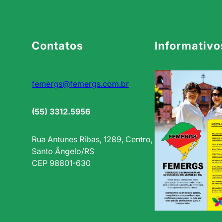
e
M
a
Contatos
Informativo
i
n
a
r
femergs@femergs.com.br
d
i
(55) 3312.5956
–
1
Rua Antunes Ribas, 1289, Centro,
0
Santo Ângelo/RS
/
CEP 98801-630
0
9
/
2
5