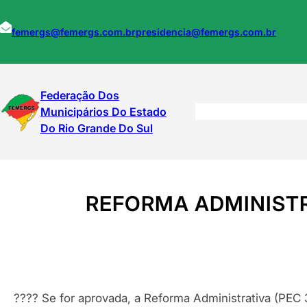
Pular
para
femergs@femergs.com.br
presidencia@femergs.com.br
o
conteúdo
Federação Dos
Municipários Do Estado
Do Rio Grande Do Sul
REFORMA ADMINISTR
???? Se for aprovada, a Reforma Administrativa (PEC 