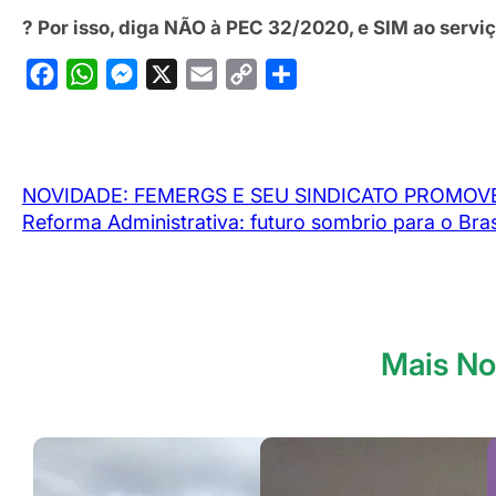
? Por isso, diga NÃO à PEC 32/2020, e SIM ao serviço
F
W
M
X
E
C
S
a
h
e
m
o
h
c
a
s
a
p
a
e
t
s
i
y
r
NOVIDADE: FEMERGS E SEU SINDICATO PROMOVE
b
s
e
l
L
e
Reforma Administrativa: futuro sombrio para o Bras
o
A
n
i
o
p
g
n
k
p
e
k
r
Mais No