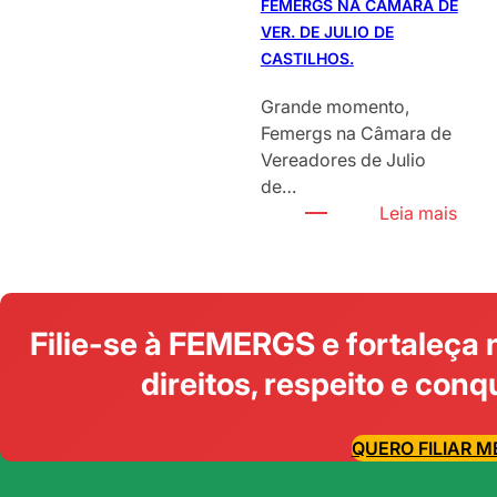
FEMERGS NA CÂMARA DE
D
VER. DE JULIO DE
E
CASTILHOS.
N
T
Grande momento,
E
Femergs na Câmara de
C
Vereadores de Julio
L
de…
A
:
Leia mais
R
F
I
E
C
M
E
E
Filie-se à FEMERGS e fortaleça 
M
R
A
G
direitos, respeito e conq
I
S
N
N
A
QUERO FILIAR M
A
R
C