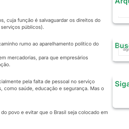
Arq
Arqu
os, cuja função é salvaguardar os direitos do
serviços públicos).
o caminho rumo ao aparelhamento político do
Bus
S
e
 em mercadorias, para que empresários
a
ação.
r
c
h
ialmente pela falta de pessoal no serviço
Sig
ais, como saúde, educação e segurança. Mas o
s do povo e evitar que o Brasil seja colocado em