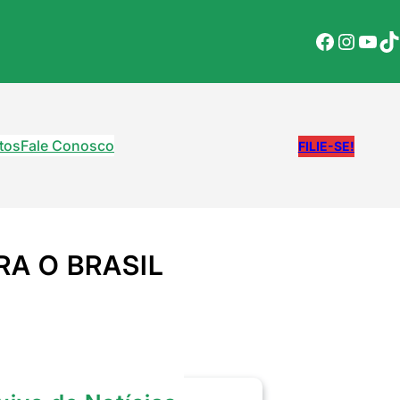
Facebook
Instagram
YouTube
TikTok
tos
Fale Conosco
FILIE-SE!
A O BRASIL