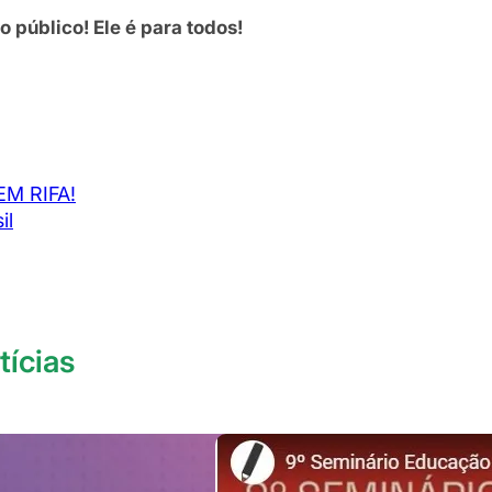
 público! Ele é para todos!
M RIFA!
il
tícias