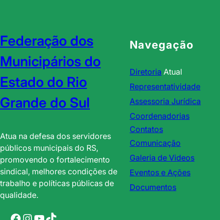
D
Â
I
M
N
A
A
Federação dos
R
Navegação
C
A
Municipários do
O
D
Diretoria
Atual
N
E
Estado do Rio
F
V
Representatividade
E
E
Grande do Sul
Assessoria Jurídica
R
R
Coordenadorias
Ê
.
Contatos
N
D
Atua na defesa dos servidores
C
Comunicação
E
públicos municipais do RS,
I
J
Galeria de Videos
promovendo o fortalecimento
A
U
sindical, melhores condições de
Eventos e Ações
N
L
trabalho e políticas públicas de
Documentos
A
I
qualidade.
C
O
I
Facebook
Instagram
YouTube
TikTok
D