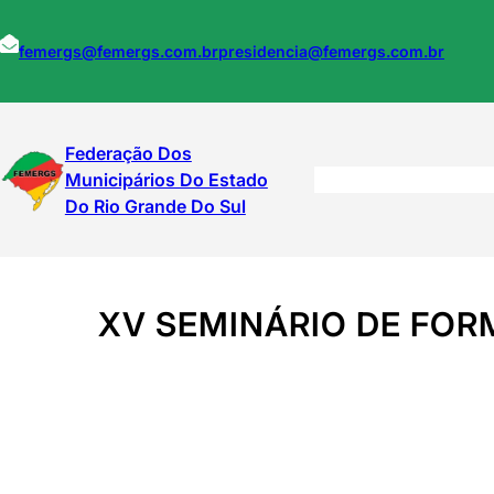
Pular
para
femergs@femergs.com.br
presidencia@femergs.com.br
o
conteúdo
Federação Dos
Municipários Do Estado
Do Rio Grande Do Sul
XV SEMINÁRIO DE FOR