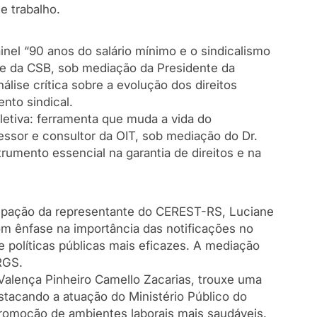
e trabalho.
ainel “90 anos do salário mínimo e o sindicalismo
ente da CSB, sob mediação da Presidente da
lise crítica sobre a evolução dos direitos
nto sindical.
oletiva: ferramenta que muda a vida do
fessor e consultor da OIT, sob mediação do Dr.
umento essencial na garantia de direitos e na
ticipação da representante do CEREST-RS, Luciane
om ênfase na importância das notificações no
políticas públicas mais eficazes. A mediação
RGS.
Valença Pinheiro Camello Zacarias, trouxe uma
estacando a atuação do Ministério Público do
promoção de ambientes laborais mais saudáveis.