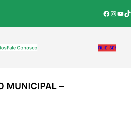
Facebook
Instagram
YouTube
TikTok
tos
Fale Conosco
FILIE-SE!
 MUNICIPAL –