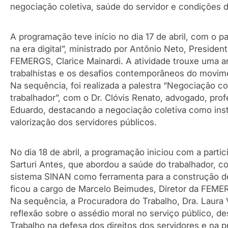
negociação coletiva, saúde do servidor e condições d
A programação teve início no dia 17 de abril, com o p
na era digital”, ministrado por Antônio Neto, Presid
FEMERGS, Clarice Mainardi. A atividade trouxe uma aná
trabalhistas e os desafios contemporâneos do movime
Na sequência, foi realizada a palestra “Negociação c
trabalhador”, com o Dr. Clóvis Renato, advogado, pro
Eduardo, destacando a negociação coletiva como instr
valorização dos servidores públicos.
No dia 18 de abril, a programação iniciou com a par
Sarturi Antes, que abordou a saúde do trabalhador, c
sistema SINAN como ferramenta para a construção de 
ficou a cargo de Marcelo Beimudes, Diretor da FEME
Na sequência, a Procuradora do Trabalho, Dra. Laura 
reflexão sobre o assédio moral no serviço público, d
Trabalho na defesa dos direitos dos servidores e na 