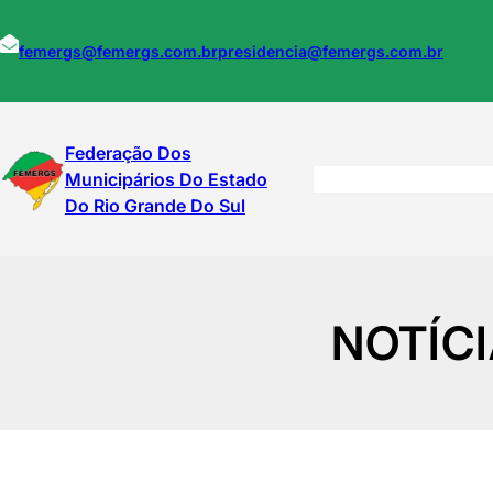
Pular
para
femergs@femergs.com.br
presidencia@femergs.com.br
o
conteúdo
Federação Dos
Municipários Do Estado
Do Rio Grande Do Sul
NOTÍCI