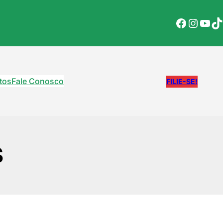
Facebook
Instagram
YouTube
TikTok
tos
Fale Conosco
FILIE-SE!
S